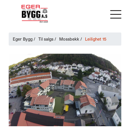
Eger Bygg
/
Til salgs
/
Mossbekk
/
Leilighet 15