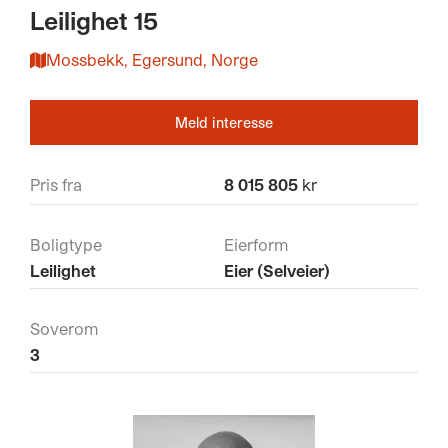
Leilighet 15
Mossbekk, Egersund, Norge
Meld interesse
Pris fra
8 015 805
kr
Boligtype
Eierform
Leilighet
Eier (Selveier)
Soverom
3