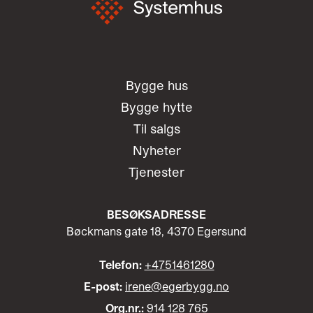
Bygge hus
Bygge hytte
Til salgs
Nyheter
Tjenester
BESØKSADRESSE
Bøckmans gate 18, 4370 Egersund
Telefon:
+4751461280
E-post:
irene@egerbygg.no
Org.nr.:
914 128 765