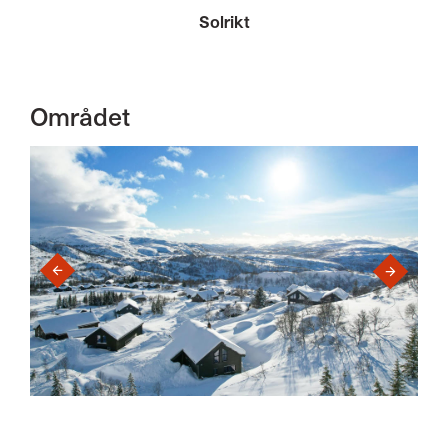
Solrikt
Området
›
‹