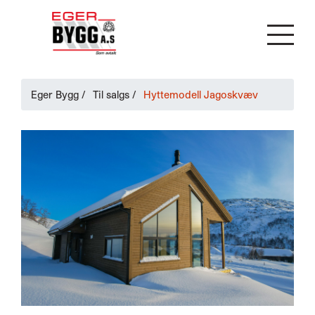
Eger Bygg
/
Til salgs
/
Hyttemodell Jagoskvæv