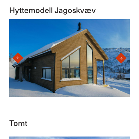
Hyttemodell Jagoskvæv
›
‹
Tomt