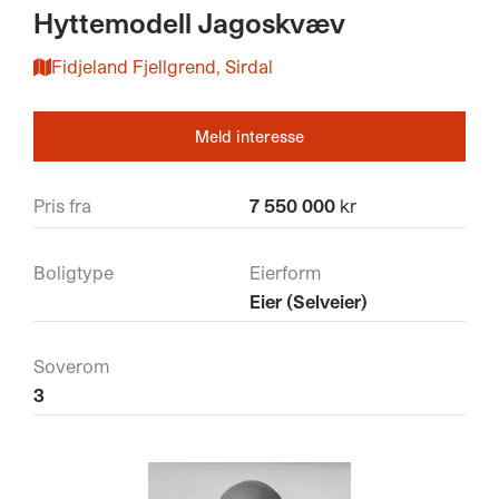
Hyttemodell Jagoskvæv
Fidjeland Fjellgrend, Sirdal
Meld interesse
Pris fra
7 550 000
kr
Boligtype
Eierform
Eier (Selveier)
Soverom
3