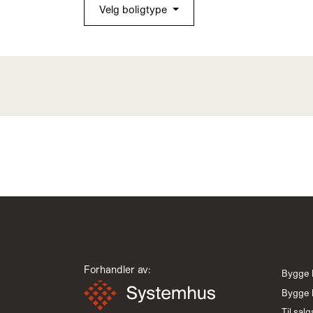
Velg boligtype
Forhandler av:
Bygge 
Bygge 
Til salg