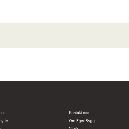
hus
Kontakt oss
hytte
Om Eger Bygg
s
Vilkår