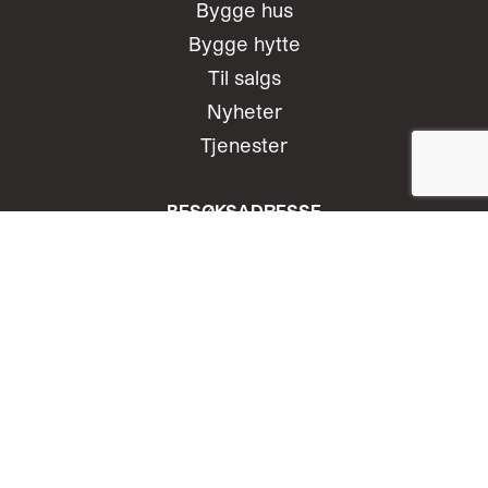
Bygge hus
Bygge hytte
Til salgs
Nyheter
Tjenester
BESØKSADRESSE
Bøckmans gate 18, 4370 Egersund
Telefon:
+4751461280
E-post:
irene@egerbygg.no
Org.nr.:
914 128 765
POST-/
FAKTURAADRESSE
Bøckmans gate 18, 4370 Egersund