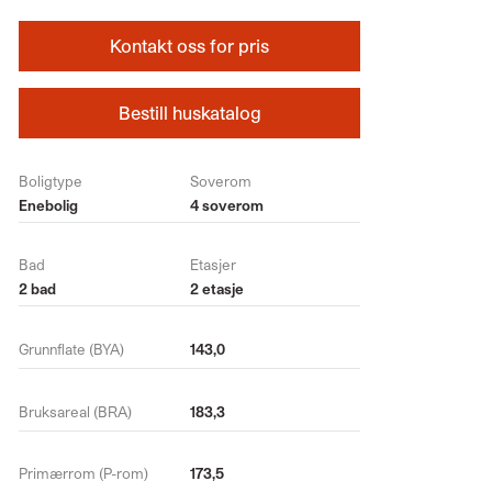
Kontakt oss for pris
Bestill huskatalog
Boligtype
Soverom
Enebolig
4 soverom
Bad
Etasjer
2 bad
2 etasje
Grunnflate (BYA)
143,0
Bruksareal (BRA)
183,3
Primærrom (P-rom)
173,5