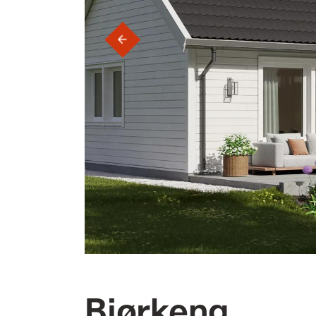
‹
Bjørkeng