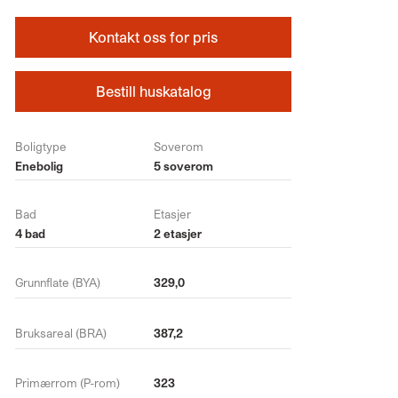
Kontakt oss for pris
Bestill huskatalog
Boligtype
Soverom
Enebolig
5 soverom
Bad
Etasjer
4 bad
2 etasjer
Grunnflate (BYA)
329,0
Bruksareal (BRA)
387,2
Primærrom (P-rom)
323