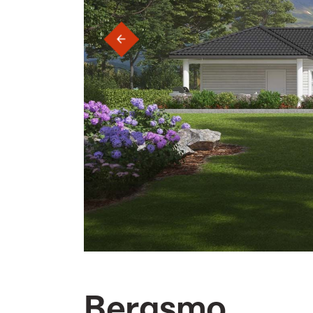
‹
Bergsmo